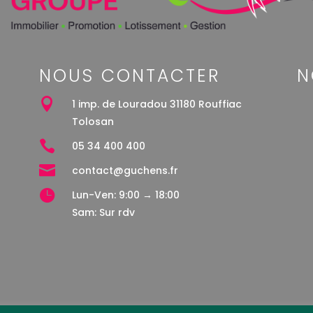
NOUS CONTACTER
N

1 imp. de Louradou 31180 Rouffiac
Tolosan

05 34 400 400

contact@guchens.fr

Lun-Ven: 9:00 → 18:00
Sam: Sur rdv