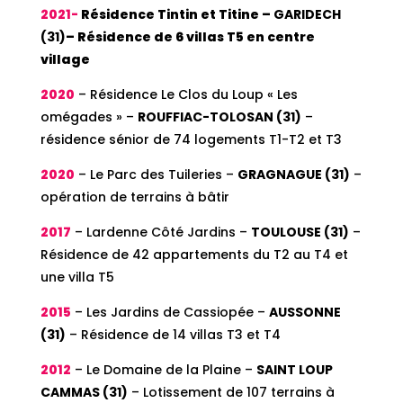
2021-
Résidence Tintin et Titine –
GARIDECH
(31)
– Résidence de 6 villas T5 en centre
village
2020
– Résidence Le Clos du Loup « Les
omégades » –
ROUFFIAC-TOLOSAN (31)
–
résidence sénior de 74 logements T1-T2 et T3
2020
– Le Parc des Tuileries –
GRAGNAGUE (31)
–
opération de terrains à bâtir
2017
– Lardenne Côté Jardins –
TOULOUSE (31)
–
Résidence de 42 appartements du T2 au T4 et
une villa T5
2015
– Les Jardins de Cassiopée –
AUSSONNE
(31)
– Résidence de 14 villas T3 et T4
2012
– Le Domaine de la Plaine –
SAINT LOUP
CAMMAS (31)
– Lotissement de 107 terrains à